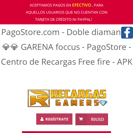
EFECTIVO
ACEPTAMOS PAGOS EN
, PARA
AQUELLOS USUARIOS QUE NO CUENTAN CON
TARJETA DE CRÉDITO NI PAYPAL!
PagoStore.com - Doble diamantre
💎💎 GARENA foccus - PagoStore -
Centro de Recargas Free fire - APK
REGÍSTRATE
$0USD