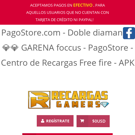
EFECTIVO
ACEPTAMOS PAGOS EN
, PARA
AQUELLOS USUARIOS QUE NO CUENTAN CON
TARJETA DE CRÉDITO NI PAYPAL!
PagoStore.com - Doble diamantre
💎💎 GARENA foccus - PagoStore -
Centro de Recargas Free fire - APK
REGÍSTRATE
$0USD