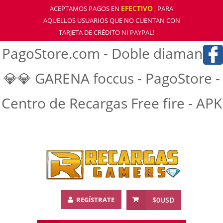
EFECTIVO
ACEPTAMOS PAGOS EN
, PARA
AQUELLOS USUARIOS QUE NO CUENTAN CON
TARJETA DE CRÉDITO NI PAYPAL!
PagoStore.com - Doble diamantre
💎💎 GARENA foccus - PagoStore -
Centro de Recargas Free fire - APK
REGÍSTRATE
$0USD