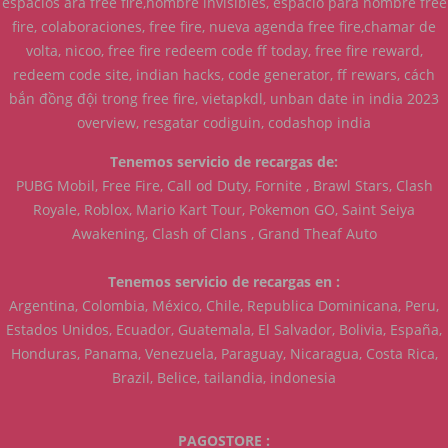
espacios ara free fire,nombre invisibles, espacio para nombre free
fire, colaboraciones, free fire, nueva agenda free fire,chamar de
volta, nicoo, free fire redeem code ff today, free fire reward,
redeem code site, indian hacks, code generator, ff rewars, cách
bắn đồng đội trong free fire, vietapkdl, unban date in india 2023
overview, resgatar codiguin, codashop india
Tenemos servicio de recargas de:
PUBG Mobil, Free Fire, Call od Duty, Fornite , Brawl Stars, Clash
Royale, Roblox, Mario Kart Tour, Pokemon GO, Saint Seiya
Awakening, Clash of Clans , Grand Theaf Auto
Tenemos servicio de recargas en :
Argentina, Colombia, México, Chile, Republica Dominicana, Peru,
Estados Unidos, Ecuador, Guatemala, El Salvador, Bolivia, España,
Honduras, Panama, Venezuela, Paraguay, Nicaragua, Costa Rica,
Brazil, Belice, tailandia, indonesia
PAGOSTORE :