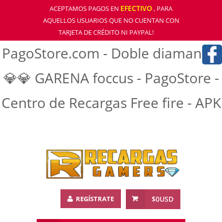
EFECTIVO
ACEPTAMOS PAGOS EN
, PARA
AQUELLOS USUARIOS QUE NO CUENTAN CON
TARJETA DE CRÉDITO NI PAYPAL!
PagoStore.com - Doble diamantre
💎💎 GARENA foccus - PagoStore -
Centro de Recargas Free fire - APK
REGÍSTRATE
$0USD