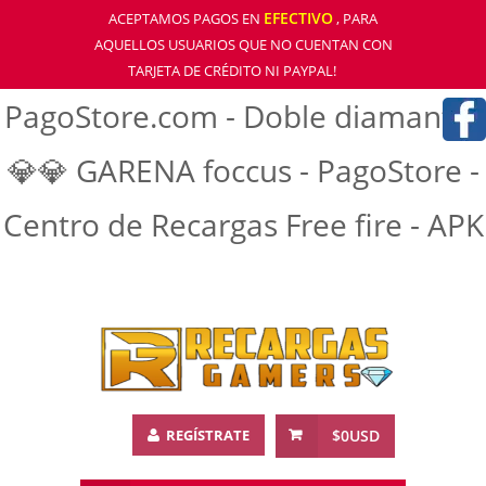
EFECTIVO
ACEPTAMOS PAGOS EN
, PARA
AQUELLOS USUARIOS QUE NO CUENTAN CON
TARJETA DE CRÉDITO NI PAYPAL!
PagoStore.com - Doble diamantre
💎💎 GARENA foccus - PagoStore -
Centro de Recargas Free fire - APK
REGÍSTRATE
$0USD