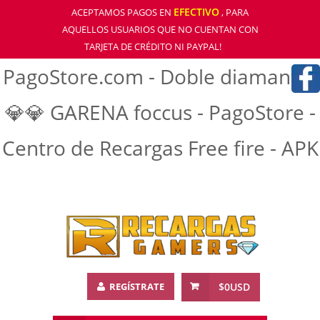
EFECTIVO
ACEPTAMOS PAGOS EN
, PARA
AQUELLOS USUARIOS QUE NO CUENTAN CON
TARJETA DE CRÉDITO NI PAYPAL!
PagoStore.com - Doble diamantre
💎💎 GARENA foccus - PagoStore -
Centro de Recargas Free fire - APK
REGÍSTRATE
$0USD