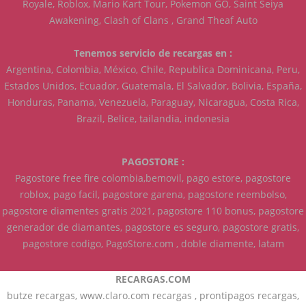
Royale, Roblox, Mario Kart Tour, Pokemon GO, Saint Seiya
Awakening, Clash of Clans , Grand Theaf Auto
Tenemos servicio de recargas en :
Argentina, Colombia, México, Chile, Republica Dominicana, Peru,
Estados Unidos, Ecuador, Guatemala, El Salvador, Bolivia, España,
Honduras, Panama, Venezuela, Paraguay, Nicaragua, Costa Rica,
Brazil, Belice, tailandia, indonesia
PAGOSTORE :
Pagostore free fire colombia,bemovil, pago estore, pagostore
roblox, pago facil, pagostore garena, pagostore reembolso,
pagostore diamentes gratis 2021, pagostore 110 bonus, pagostore
generador de diamantes, pagostore es seguro, pagostore gratis,
pagostore codigo, PagoStore.com , doble diamente, latam
RECARGAS.COM
butze recargas, www.claro.com recargas , prontipagos recargas,