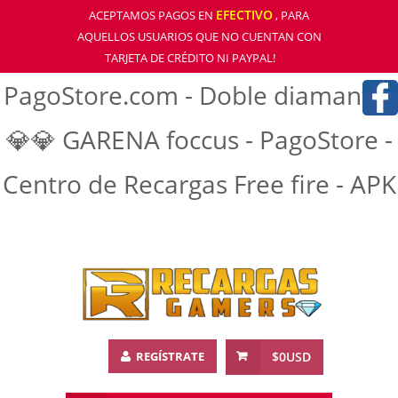
EFECTIVO
ACEPTAMOS PAGOS EN
, PARA
AQUELLOS USUARIOS QUE NO CUENTAN CON
TARJETA DE CRÉDITO NI PAYPAL!
PagoStore.com - Doble diamantre
💎💎 GARENA foccus - PagoStore -
Centro de Recargas Free fire - APK
REGÍSTRATE
$0USD