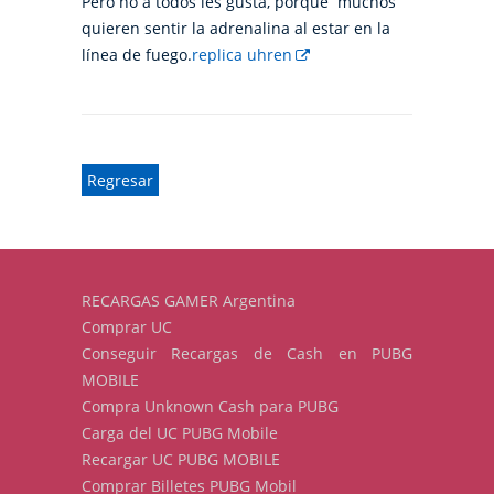
Pero no a todos les gusta, porque muchos
quieren sentir la adrenalina al estar en la
línea de fuego.
replica uhren
Regresar
RECARGAS GAMER Argentina
Comprar UC
Conseguir Recargas de Cash en PUBG
MOBILE
Compra Unknown Cash para PUBG
Carga del UC PUBG Mobile
Recargar UC PUBG MOBILE
Comprar Billetes PUBG Mobil