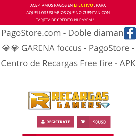
EFECTIVO
ACEPTAMOS PAGOS EN
, PARA
AQUELLOS USUARIOS QUE NO CUENTAN CON
TARJETA DE CRÉDITO NI PAYPAL!
PagoStore.com - Doble diamantre
💎💎 GARENA foccus - PagoStore -
Centro de Recargas Free fire - APK
REGÍSTRATE
$0USD