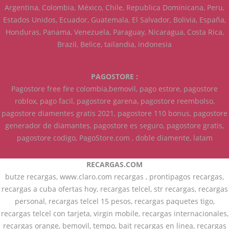
Argentina, Colombia, México, Chile, Republica Dominicana, Peru,
Estados Unidos, Ecuador, Guatemala, El Salvador, Bolivia, España,
Honduras, Panama, Venezuela, Paraguay, Nicaragua, Costa Rica,
Brazil, Belice, tailandia, indonesia
PAGOSTORE :
Pagostore free fire colombia,bemovil, pago estore, pagostore
roblox, pago facil, pagostore garena, pagostore reembolso,
pagostore diamentes gratis 2021, pagostore 110 bonus, pagostore
generador de diamantes, pagostore es seguro, pagostore gratis,
pagostore codigo, PagoStore.com , doble diamente, latam
RECARGAS.COM
butze recargas, www.claro.com recargas , prontipagos recargas,
recargas a cuba ofertas hoy, recargas telcel, str recargas, recargas
personal, recargas telcel 15 pesos, recargas paquetes tigo,
recargas telcel con tarjeta, virgin mobile, recargas internacionales,
recargas orange, bemovil, tempo, bait recargas en linea, recargas