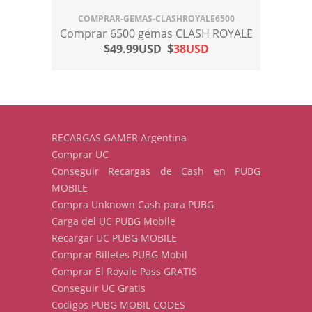
COMPRAR-GEMAS-CLASHROYALE6500
Comprar 6500 gemas CLASH ROYALE
$49.99USD
$
38USD
RECARGAS GAMER Argentina
Comprar UC
Conseguir Recargas de Cash en PUBG
MOBILE
Compra Unknown Cash para PUBG
Carga del UC PUBG Mobile
Recargar UC PUBG MOBILE
Comprar Billetes PUBG Mobil
Comprar El Royale Pass GRATIS
Conseguir UC Gratis
Codigos PUBG MOBIL CODES