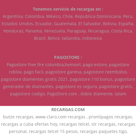
Tenemos servicio de recargas en :
Argentina, Colombia, México, Chile, Republica Dominicana, Peru,
Estados Unidos, Ecuador, Guatemala, El Salvador, Bolivia, España,
Honduras, Panama, Venezuela, Paraguay, Nicaragua, Costa Rica,
Brazil, Belice, tailandia, indonesia
PAGOSTORE :
Pagostore free fire colombia,bemovil, pago estore, pagostore
roblox, pago facil, pagostore garena, pagostore reembolso,
pagostore diamentes gratis 2021, pagostore 110 bonus, pagostore
generador de diamantes, pagostore es seguro, pagostore gratis,
pagostore codigo, PagoStore.com , doble diamente, latam
RECARGAS.COM
butze recargas, www.claro.com recargas , prontipagos recargas,
recargas a cuba ofertas hoy, recargas telcel, str recargas, recargas
personal, recargas telcel 15 pesos, recargas paquetes tigo,