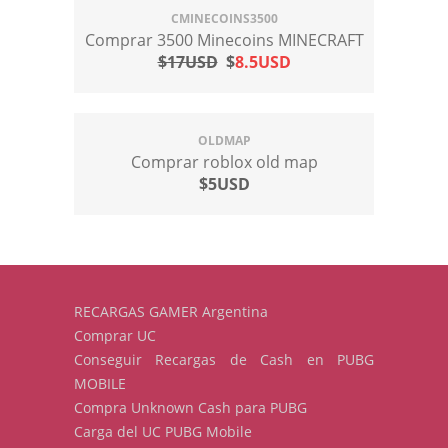
CMINECOINS3500
Comprar 3500 Minecoins MINECRAFT
$17USD
$
8.5USD
OLDMAP
Comprar roblox old map
$5USD
RECARGAS GAMER Argentina
Comprar UC
Conseguir Recargas de Cash en PUBG
MOBILE
Compra Unknown Cash para PUBG
Carga del UC PUBG Mobile