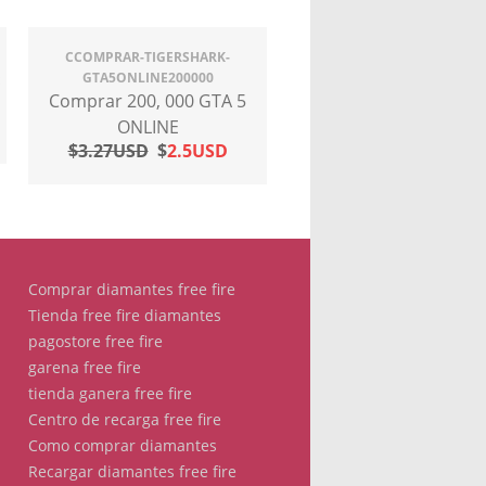
CCOMPRAR-TIGERSHARK-
×
GTA5ONLINE200000
Comprar 200, 000 GTA 5
ONLINE
$3.27USD
$
2.5USD
Comprar diamantes free fire
Tienda free fire diamantes
pagostore free fire
garena free fire
tienda ganera free fire
Centro de recarga free fire
Como comprar diamantes
Recargar diamantes free fire