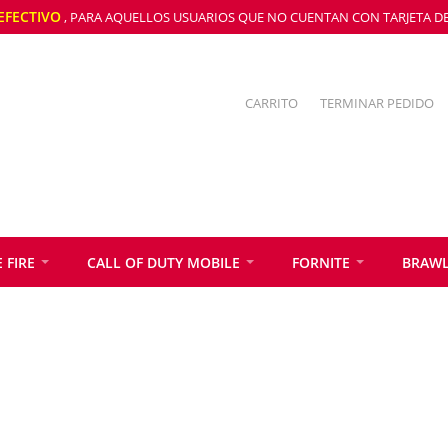
EFECTIVO
, PARA AQUELLOS USUARIOS QUE NO CUENTAN CON TARJETA DE 
CARRITO
TERMINAR PEDIDO
 FIRE
CALL OF DUTY MOBILE
FORNITE
BRAWL