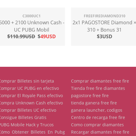
C3000UC1
FREEFIREDIAMOND310
6000 + 2100 Unknown Cash -
2x1 PAGOSTORE Diamond 
UC PUBG Mobil
310 + Bonus 31
$110.99USD
$
49USD
$3USD
Comprar Billetes sin tarjeta
Comprar diamantes free fire
Comprar UC PUBG en efectivo
Tienda free fire diamantes
Comprar El Royale Pass efectivo
pagostore free fire
Compra Unknown Cash efectivo
tienda ganera free fire
Comprar Billetes UC efectivo
ganera launcher, codigos
Consigue Billetes Gratis
Centro de recarga free fire
PUBG Mobile Hack y Trucos
Como comprar diamantes
Cómo Obtener Billetes En Pubg
Recargar diamantes free fire