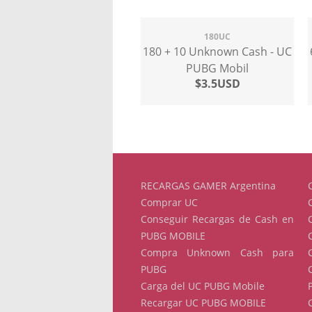
180UC
180 + 10 Unknown Cash - UC
PUBG Mobil
$3.5USD
RECARGAS GAMER Argentina
Comprar UC
Conseguir Recargas de Cash en
PUBG MOBILE
Compra Unknown Cash para
PUBG
Carga del UC PUBG Mobile
Recargar UC PUBG MOBILE