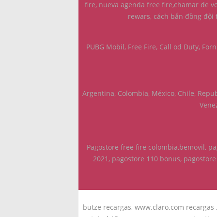
fire, nueva agenda free fire,chamar de vol
rewars, cách bắn đồng đội t
PUBG Mobil, Free Fire, Call od Duty, Forn
Argentina, Colombia, México, Chile, Repu
Venez
Pagostore free fire colombia,bemovil, p
2021, pagostore 110 bonus, pagostore 
butze recargas, www.claro.com recargas , 