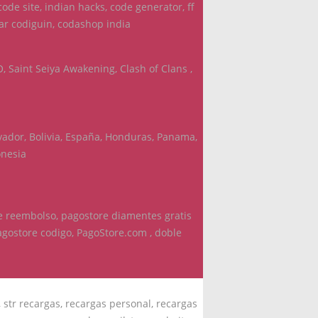
code site, indian hacks, code generator, ff
tar codiguin, codashop india
O, Saint Seiya Awakening, Clash of Clans ,
vador, Bolivia, España, Honduras, Panama,
onesia
re reembolso, pagostore diamentes gratis
agostore codigo, PagoStore.com , doble
 str recargas, recargas personal, recargas