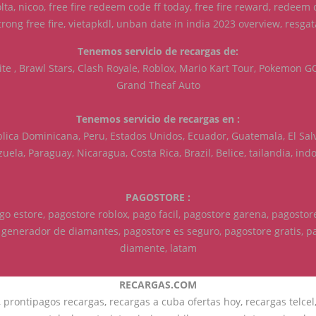
ta, nicoo, free fire redeem code ff today, free fire reward, redeem 
rong free fire, vietapkdl, unban date in india 2023 overview, resga
Tenemos servicio de recargas de:
ite , Brawl Stars, Clash Royale, Roblox, Mario Kart Tour, Pokemon G
Grand Theaf Auto
Tenemos servicio de recargas en :
blica Dominicana, Peru, Estados Unidos, Ecuador, Guatemala, El Sal
uela, Paraguay, Nicaragua, Costa Rica, Brazil, Belice, tailandia, ind
PAGOSTORE :
ago estore, pagostore roblox, pago facil, pagostore garena, pagosto
generador de diamantes, pagostore es seguro, pagostore gratis, p
diamente, latam
RECARGAS.COM
prontipagos recargas, recargas a cuba ofertas hoy, recargas telcel,