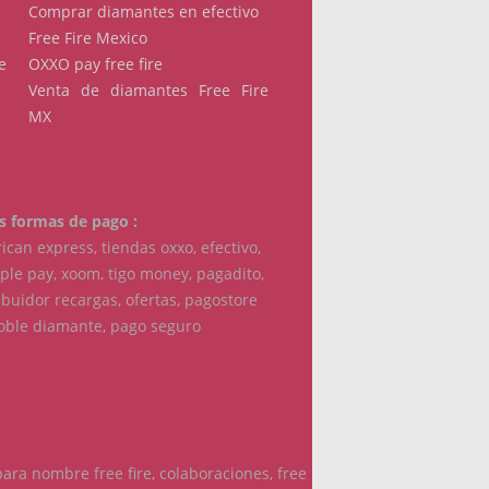
Comprar diamantes en efectivo
Free Fire Mexico
e
OXXO pay free fire
Venta de diamantes Free Fire
MX
s formas de pago :
can express, tiendas oxxo, efectivo,
pple pay, xoom, tigo money, pagadito,
buidor recargas, ofertas, pagostore
doble diamante, pago seguro
 para nombre free fire, colaboraciones, free