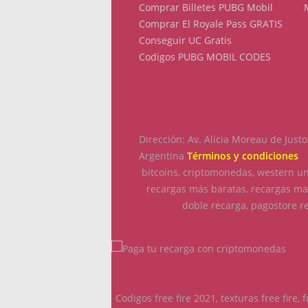
Comprar Billetes PUBG Mobil
Comprar El Royale Pass GRATIS
Conseguir UC Gratis
Codigos PUBG MOBIL CODES
Dirección: Av. Alicia Moreau de Jus
Argentina
Términos y condiciones
bitcoins, criptomonedas, western uni
recargas más baratas, recargas mas
doble recarga, pagostore r
Codigos free fire 2021, texturas free fire,